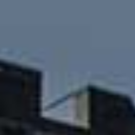
Ir al aeropuerto
QUÉ VER
Top 10
Atracciones & monumentos
Museos
Iglesias
QUÉ HACER
Dónde comer
Parques
Los barrios de Edimburgo
Ir de Compras
MÁS COSAS
Moverse en bici