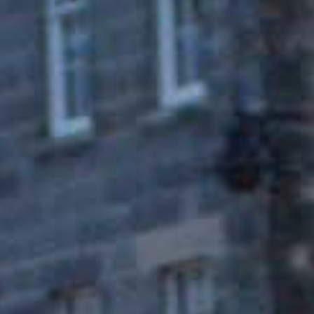
Églises et chapelles
QUE FAIRE
Où manger
Parcs
Quartiers d’Edimbourg
Shopping
PLUS
Se déplacer à vélo
Visiter Edimbourg à pied
Les meilleurs menus du jour
Restaurants de cuisine écossaise