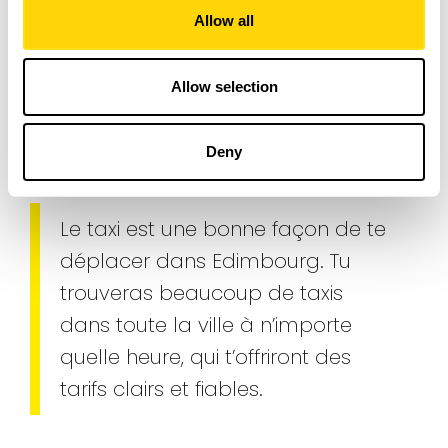
Se déplacer à Edimbourg
Allow all
en taxi
Allow selection
Transports
/
Comment arriver à Edimbourg depuis
l’aéroport
Deny
Le taxi est une bonne façon de te
déplacer dans Edimbourg. Tu
trouveras beaucoup de taxis
dans toute la ville à n’importe
quelle heure, qui t’offriront des
tarifs clairs et fiables.