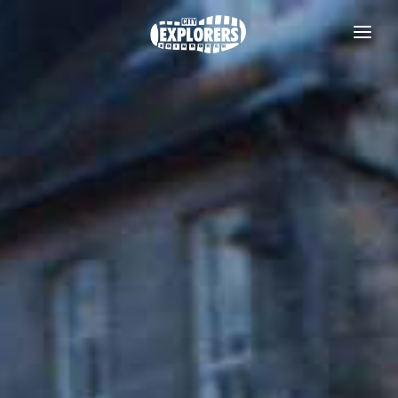
GUIDE DE VOYAGE À EDIMBOURG
L'ESSENTIEL
CONTACTEZ-NOUS !
Infos Pratiques
Où dormir
Transports
Comment arriver à Edimbourg depuis l’aéroport
QUE VOIR
Top 10
Monuments et patrimoine
Musées